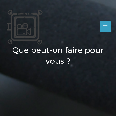
Aller
au
contenu
MAI
ME
Que peut-on faire pour
vous ?