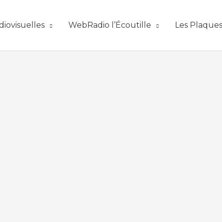
diovisuelles
WebRadio l’Écoutille
Les Plaque
00:00
1X
AVAILABLE NOW ON:
DEEZER
SPOTIFY
ITUNES