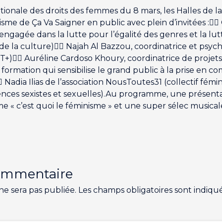
rnationale des droits des femmes du 8 mars, les Halles de 
isme de Ça Va Saigner en public avec plein d’invitées :👉🏽
 engagée dans la lutte pour l’égalité des genres et la lut
et de la culture)👉🏽 Najah Al Bazzou, coordinatrice et p
)👉🏽 Auréline Cardoso Khoury, coordinatrice de projets
ormation qui sensibilise le grand public à la prise en co
 Nadia Ilias de l’association NousToutes31 (collectif fém
violences sexistes et sexuelles).Au programme, une présen
« c’est quoi le féminisme » et une super sélec musicale 
commentaire
ne sera pas publiée.
Les champs obligatoires sont indiqu