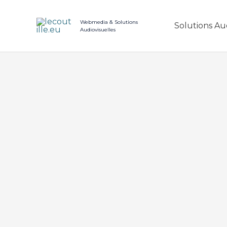
Aller
au
Webmedia & Solutions
Solutions Au
contenu
Audiovisuelles