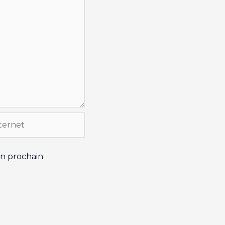
t
on prochain