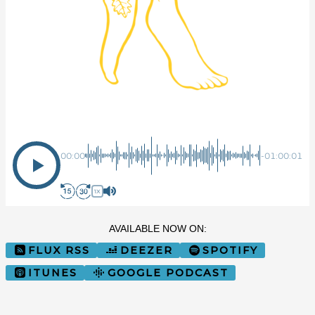
Sur Quel Pied Penser
00:00
-01:00:01
1X
AVAILABLE NOW ON:
FLUX RSS
DEEZER
SPOTIFY
ITUNES
GOOGLE PODCAST