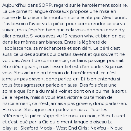
Aujourd’hui dans SQPP, regard sur le harcèlement scolaire.
La Cie piment langue d’oiseaux propose une mise en
scène de la pièce « le mouton noir » écrite par Alex Lauret.
Pas besoin d’avoir vu la pièce pour comprendre ce qui va
suivre, mais j’espère bien que cela vous donnera envie d’y
aller ensuite. Si vous avez vu 13 reason why, et bien on est
dans les mêmes ambiances. Entre la légèreté de
l’adolescence, sa méchanceté et son déni. Le déni c’est
aussi celui des adultes qui parfais savent et qui souvent ne
voit pas. Avant de commencer, certains passage pourrait
être dérangeant, mais l’essentiel est d’en parler. Si jamais
vous êtes victime ou témoin de harcèlement, ce n’est
jamais « pas grave », donc parlez-en. Et bien entendu si
vous êtes agresseur parlez-en aussi. Des fois c’est une
spirale que l’on a du mal à voir et dont on a du mal à sortir.
Je le répète, mais si vous êtes victime ou témoin de
harcèlement, ce n’est jamais « pas grave », donc parlez-en.
Et si vous êtes agresseur parlez-en aussi. Pour les
référence, la pièce s’appelle le mouton noir, d’Alex Lauret,
et c’est joué par la Cie du piment langue d’oiseau.La
playlist : Sleaford Mods – West End Girls ; Nekfeu – Nique