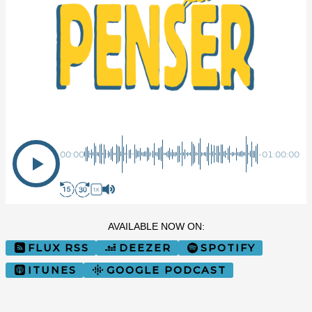
Sur Quel Pied Penser
00:00
-01:00:00
1X
AVAILABLE NOW ON:
FLUX RSS
DEEZER
SPOTIFY
ITUNES
GOOGLE PODCAST