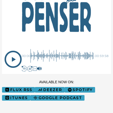
Sur Quel Pied Penser
00:00
-00:59:58
1X
AVAILABLE NOW ON:
FLUX RSS
DEEZER
SPOTIFY
ITUNES
GOOGLE PODCAST