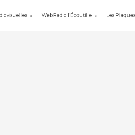
diovisuelles
WebRadio l’Écoutille
Les Plaque
00:00
1X
AVAILABLE NOW ON:
DEEZER
SPOTIFY
ITUNES
GOO